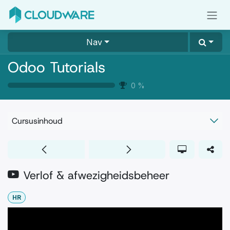
Overslaan naar inhoud
Nav
Odoo Tutorials
0
%
Cursusinhoud
Verlof & afwezigheidsbeheer
HR